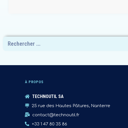
À PROPOS
TECHNOUTIL SA
25 rue des Hautes Pâtures, Nanterre
contact@technoutil.fr
+33 1 47 80 35 86