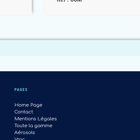
PAGES
Home Page
Contact
Mentions Légales
Toute la gamme
Aérosols
Vrac