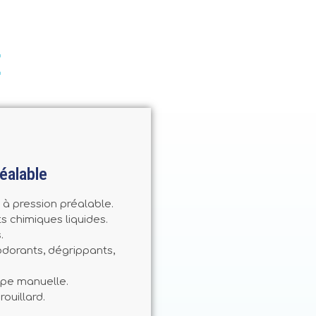
E
réalable
 à pression préalable.
s chimiques liquides.
.
odorants, dégrippants,
mpe manuelle.
rouillard.