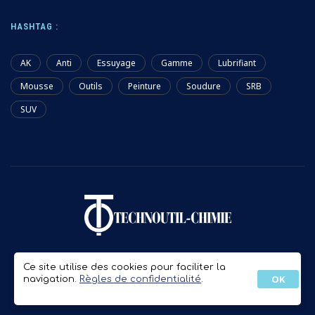
HASHTAG :
AK
Anti
Essuyage
Gamme
Lubrifiant
Mousse
Outils
Peinture
Soudure
SRB
SUV
Mentions Légales & Confidentialité
Ce site utilise des cookies pour faciliter la
OK
navigation.
Règles de confidentialité
.
Créa : Cyril Signature